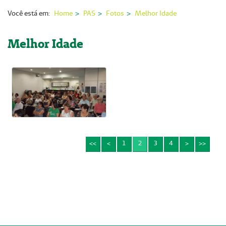
Nossas Unidades
Você está em:
Home
PAS
Fotos
Melhor Idade
Serviços On-line
Melhor Idade
Imprensa
Institucional
Fale Conosco
ANS
<<
<
1
2
3
4
>
>>