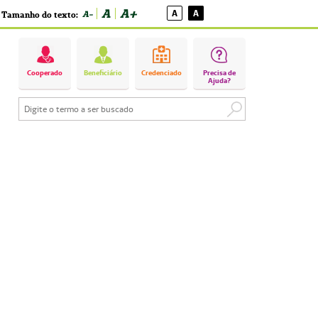
A
A+
A
A
A-
Tamanho do texto:
Cooperado
Beneficiário
Credenciado
Precisa de
Ajuda?