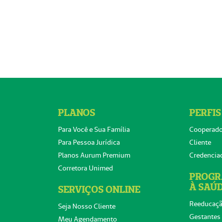
PLANOS
PERFIS
Para Você e Sua Família
Cooperad
Para Pessoa Jurídica
Cliente
Planos Aurum Premium
Credencia
Corretora Unimed
PROGR
À SAÚ
SERVIÇOS ONLINE
Reeducaçã
Seja Nosso Cliente
Gestantes
Meu Agendamento