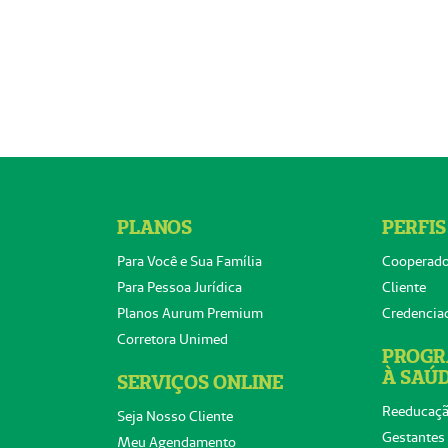
PLANOS
PERFIS
Para Você e Sua Família
Cooperad
Para Pessoa Jurídica
Cliente
Planos Aurum Premium
Credencia
Corretora Unimed
PROGR
À SAÚ
SERVIÇOS ONLINE
Reeducaçã
Seja Nosso Cliente
Gestantes
Meu Agendamento