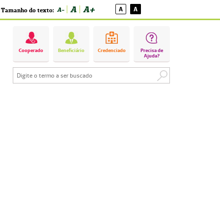
A
A+
A
A
A-
Tamanho do texto:
Cooperado
Beneficiário
Credenciado
Precisa de
Ajuda?