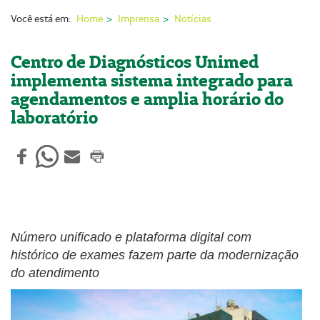
Nossas Unidades
Você está em:
Home
Imprensa
Notícias
Serviços On-line
Centro de Diagnósticos Unimed
Imprensa
implementa sistema integrado para
agendamentos e amplia horário do
Institucional
laboratório
Fale Conosco
ANS
Número unificado e plataforma digital com
histórico de exames fazem parte da modernização
do atendimento