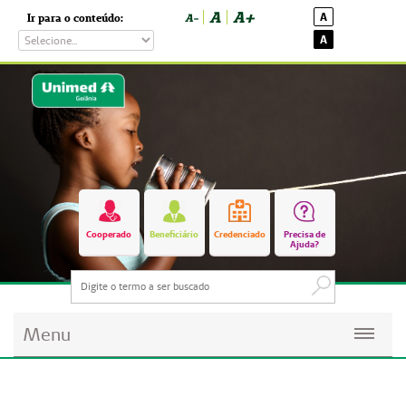
A
A+
A
Ir para o conteúdo:
A-
A
Cooperado
Beneficiário
Credenciado
Precisa de
Ajuda?
Menu
Planos