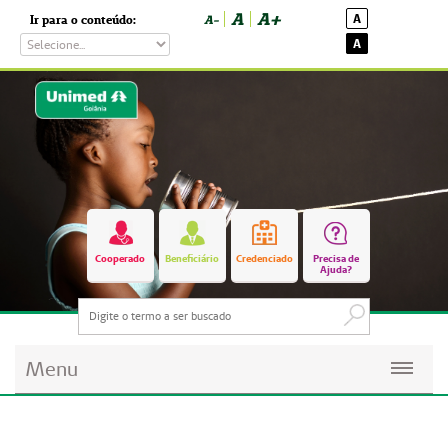
A
A+
A
Ir para o conteúdo:
A-
A
Cooperado
Beneficiário
Credenciado
Precisa de
Ajuda?
Menu
Planos