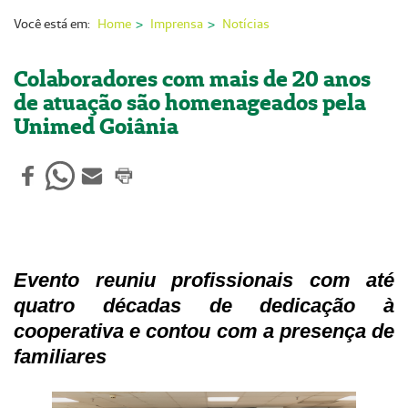
Nossas Unidades
Você está em:
Home
Imprensa
Notícias
Serviços On-line
Colaboradores com mais de 20 anos
Imprensa
de atuação são homenageados pela
Unimed Goiânia
Institucional
Fale Conosco
ANS
Evento reuniu profissionais com até
quatro décadas de dedicação à
cooperativa e contou com a presença de
familiares