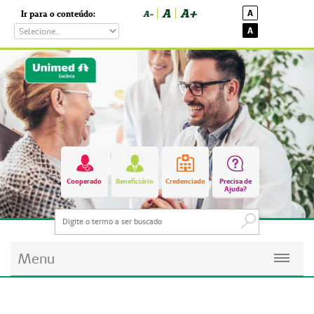
A
A+
A
Ir para o conteúdo:
A-
A
Cooperado
Beneficiário
Credenciado
Precisa de
Ajuda?
Menu
Planos