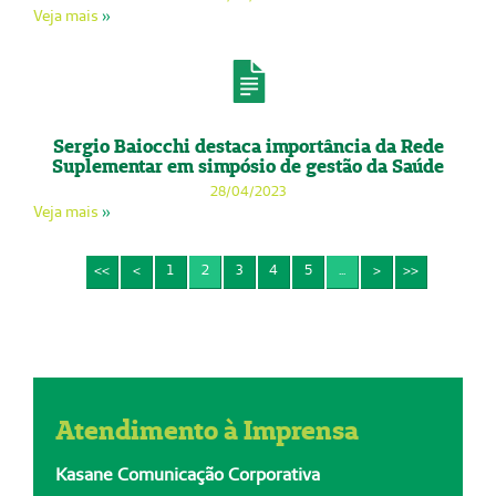
Veja mais
»
Sergio Baiocchi destaca importância da Rede
Suplementar em simpósio de gestão da Saúde
28/04/2023
Veja mais
»
<<
<
1
2
3
4
5
...
>
>>
Atendimento à Imprensa
Kasane Comunicação Corporativa