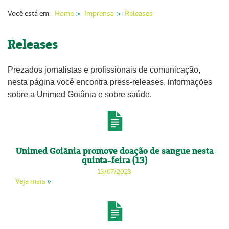
Nossas Unidades
Você está em:
Home
Imprensa
Releases
Serviços On-line
Releases
Imprensa
Prezados jornalistas e profissionais de comunicação,
Institucional
nesta página você encontra press-releases, informações
Fale Conosco
sobre a Unimed Goiânia e sobre saúde.
ANS
Unimed Goiânia promove doação de sangue nesta
quinta-feira (13)
13/07/2023
Veja mais
»