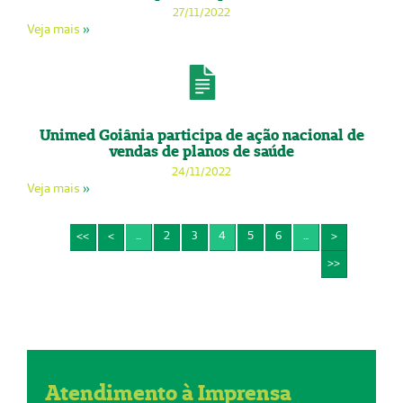
27/11/2022
Veja mais
»
Unimed Goiânia participa de ação nacional de
vendas de planos de saúde
24/11/2022
Veja mais
»
<<
<
...
2
3
4
5
6
...
>
>>
Atendimento à Imprensa