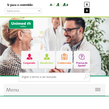
A
A+
A
Ir para o conteúdo:
A-
A
Cooperado
Beneficiário
Credenciado
Precisa de
Ajuda?
Menu
Planos