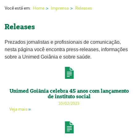
Nossas Unidades
Você está em:
Home
Imprensa
Releases
Serviços On-line
Releases
Imprensa
Prezados jornalistas e profissionais de comunicação,
Institucional
nesta página você encontra press-releases, informações
Fale Conosco
sobre a Unimed Goiânia e sobre saúde.
ANS
Unimed Goiânia celebra 45 anos com lançamento
de instituto social
10/02/2023
Veja mais
»