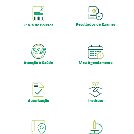
Nossas Unidades
Serviços On-line
Resultados de Exames
2ª Via de Boletos
Imprensa
Institucional
Fale Conosco
Atenção à Saúde
Meu Agendamento
ANS
Autorização
Instituto