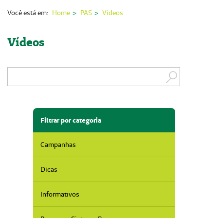
Nossas Unidades
Você está em:
Home
PAS
Vídeos
Serviços On-line
Vídeos
Imprensa
Institucional
Fale Conosco
ANS
Filtrar por categoria
Campanhas
Dicas
Informativos