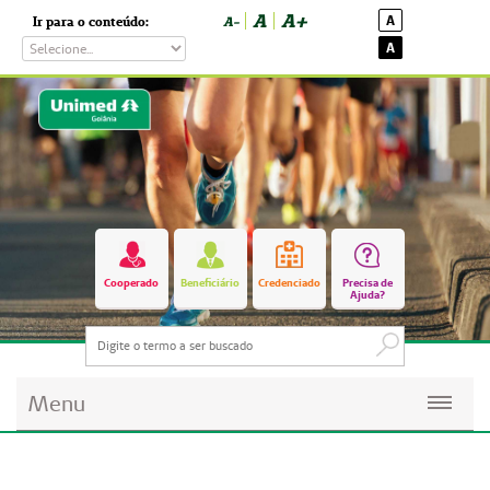
A
A+
A
Ir para o conteúdo:
A-
A
Cooperado
Beneficiário
Credenciado
Precisa de
Ajuda?
Menu
Planos