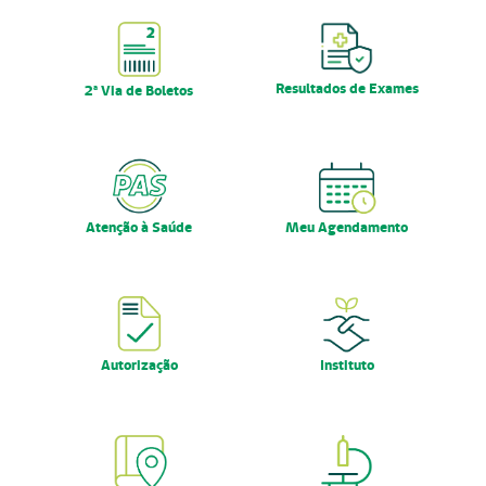
Nossas Unidades
Serviços On-line
Resultados de Exames
2ª Via de Boletos
Imprensa
Institucional
Fale Conosco
Atenção à Saúde
Meu Agendamento
ANS
Autorização
Instituto