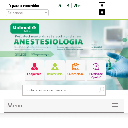
A
A+
A
Ir para o conteúdo:
A-
A
Cooperado
Beneficiário
Credenciado
Precisa de
Ajuda?
Menu
Planos