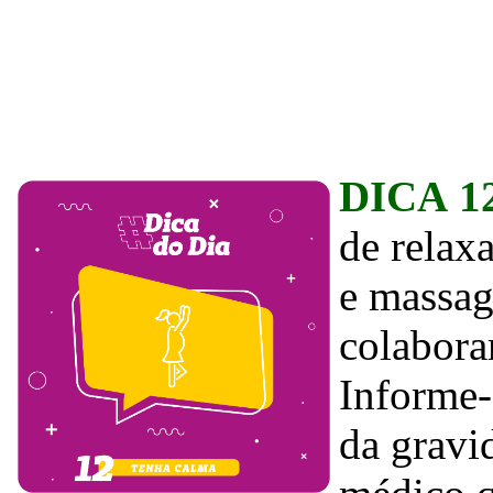
DICA 1
de relax
e massag
colabora
Informe-
da gravi