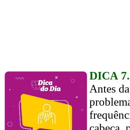
DICA 7
Antes da
problema
frequênci
cabeça, p