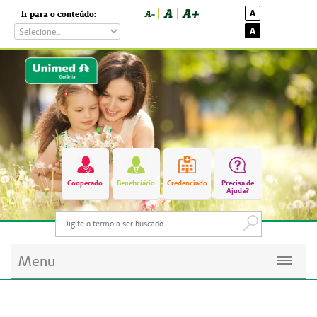
A
A+
A
Ir para o conteúdo:
A-
A
Cooperado
Beneficiário
Credenciado
Precisa de
Ajuda?
Menu
Planos