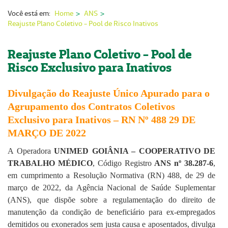
Nossas Unidades
Você está em:
Home
ANS
Reajuste Plano Coletivo - Pool de Risco Inativos
Serviços On-line
Imprensa
Reajuste Plano Coletivo - Pool de
Risco Exclusivo para Inativos
Institucional
Divulgação do Reajuste Único Apurado para o
Fale Conosco
Agrupamento dos Contratos Coletivos
ANS
Exclusivo para Inativos – RN Nº 488 29 DE
MARÇO DE 2022
A Operadora
UNIMED GOIÂNIA – COOPERATIVO DE
TRABALHO MÉDICO
, Código Registro
ANS nº 38.287-6
,
em cumprimento a Resolução Normativa (RN) 488, de 29 de
março de 2022, da Agência Nacional de Saúde Suplementar
(ANS), que dispõe sobre a regulamentação do direito de
manutenção da condição de beneficiário para ex-empregados
demitidos ou exonerados sem justa causa e aposentados, divulga