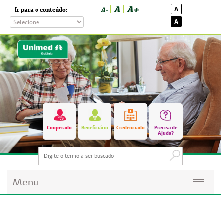
A
A+
A
Ir para o conteúdo:
A-
A
Cooperado
Beneficiário
Credenciado
Precisa de
Ajuda?
Menu
Planos