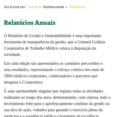
Nossas Unidades
Você está em:
Home
Institucional
Relatórios
Serviços On-line
Relatórios Anuais
Imprensa
O Relatório de Gestão e Sustentabilidade é uma importante
Institucional
ferramenta de transparência da gestão, que a Unimed Goiânia
Fale Conosco
Cooperativa de Trabalho Médico coloca à disposição da
sociedade.
ANS
Em cada edição são apresentados os caminhos percorridos e
seus resultados, representando o esforço coletivo dos mais de
2800 médicos cooperados, colaboradores e parceiros que
integram a Cooperativa.
É uma oportunidade singular que registra todas as atividades
realizadas ao longo dos anos, demonstrando, com clareza, todo o
investimento feito para o aperfeiçoamento contínuo da gestão na
sua área de ação, voltados para garantir o exercício pleno da
medicina e a assistência médica e hospitalar de excelência,