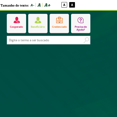
A
A+
A
A
A-
Tamanho do texto:
Cooperado
Beneficiário
Credenciado
Precisa de
Ajuda?