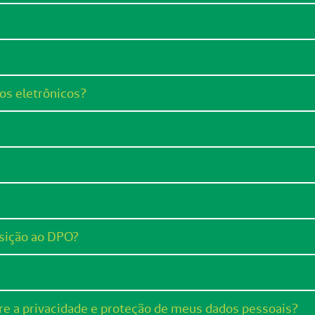
os eletrônicos?
isição ao DPO?
e a privacidade e proteção de meus dados pessoais?