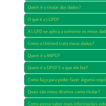
Quem é o titular dos dados?
O que é a LGPD?
A LGPD se aplica a somente os meus dad
Como a Unimed trata meus dados?
Quem é a ANPD?
Quem é o DPO? E o que ele faz?
Como faço para poder fazer alguma requ
Quais são meus direitos como titular?
Como posso saber mais informações sobr