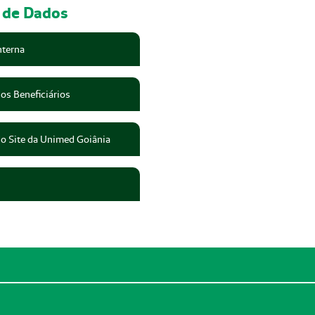
o de Dados
nterna
dos Beneficiários
do Site da Unimed Goiânia