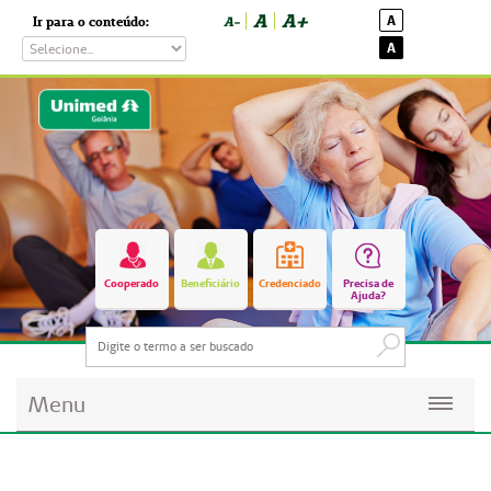
A
A+
A
Ir para o conteúdo:
A-
A
Cooperado
Beneficiário
Credenciado
Precisa de
Ajuda?
Menu
Planos