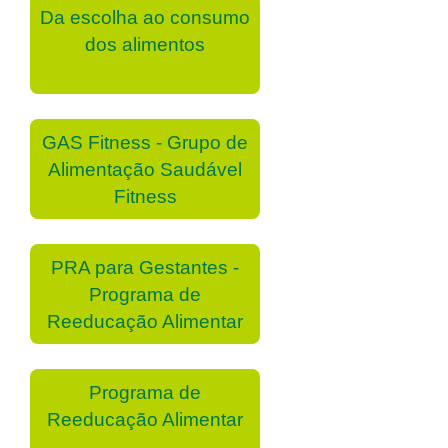
Da escolha ao consumo
dos alimentos
GAS Fitness - Grupo de
Alimentação Saudável
Fitness
PRA para Gestantes -
Programa de
Reeducação Alimentar
Programa de
Reeducação Alimentar