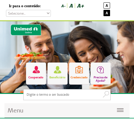
A
A+
A
Ir para o conteúdo:
A-
A
Cooperado
Beneficiário
Credenciado
Precisa de
Ajuda?
Menu
Planos