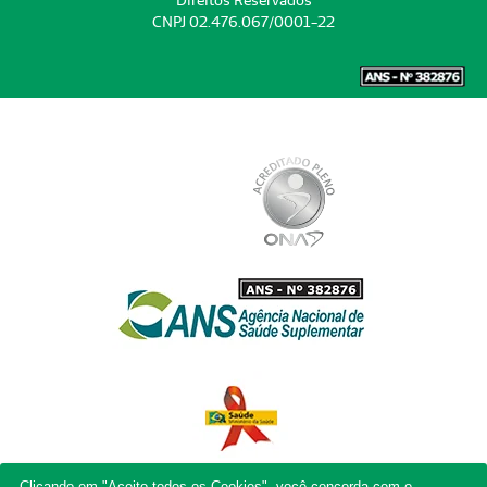
Direitos Reservados
CNPJ 02.476.067/0001-22
Clicando em "Aceito todos os Cookies", você concorda com o