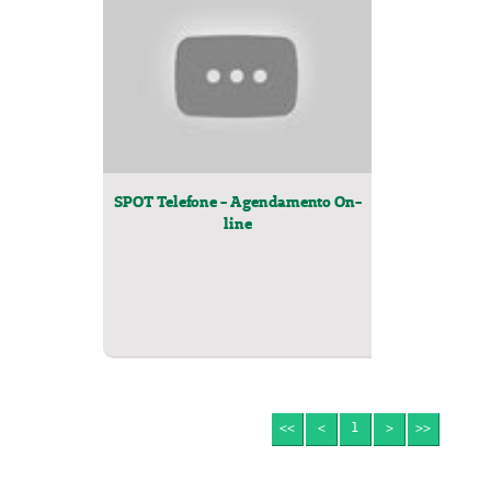
SPOT Telefone - Agendamento On-
line
<<
<
1
>
>>