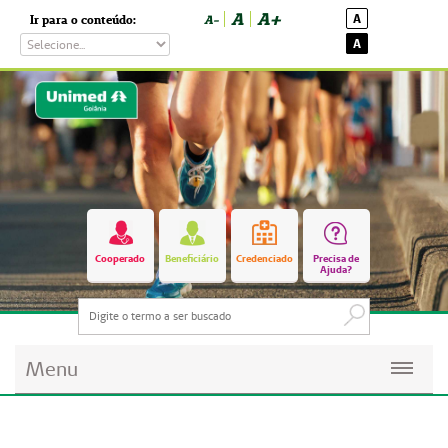
A
A+
A
Ir para o conteúdo:
A-
A
Cooperado
Beneficiário
Credenciado
Precisa de
Ajuda?
Menu
Planos