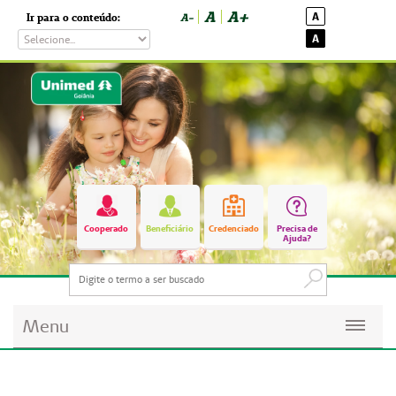
A
A+
A
Ir para o conteúdo:
A-
A
Cooperado
Beneficiário
Credenciado
Precisa de
Ajuda?
Menu
Planos