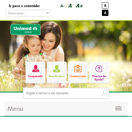
A
A+
A
Ir para o conteúdo:
A-
A
Cooperado
Beneficiário
Credenciado
Precisa de
Ajuda?
Menu
Planos