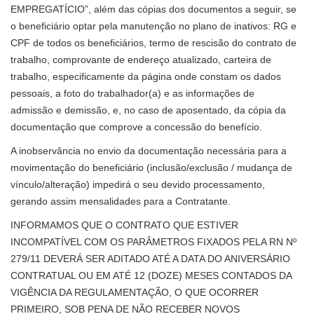
EMPREGATÍCIO”, além das cópias dos documentos a seguir, se
o beneficiário optar pela manutenção no plano de inativos: RG e
CPF de todos os beneficiários, termo de rescisão do contrato de
trabalho, comprovante de endereço atualizado, carteira de
trabalho, especificamente da página onde constam os dados
pessoais, a foto do trabalhador(a) e as informações de
admissão e demissão, e, no caso de aposentado, da cópia da
documentação que comprove a concessão do benefício.
A inobservância no envio da documentação necessária para a
movimentação do beneficiário (inclusão/exclusão / mudança de
vínculo/alteração) impedirá o seu devido processamento,
gerando assim mensalidades para a Contratante.
INFORMAMOS QUE O CONTRATO QUE ESTIVER
INCOMPATÍVEL COM OS PARÂMETROS FIXADOS PELA RN Nº
279/11 DEVERÁ SER ADITADO ATÉ A DATA DO ANIVERSÁRIO
CONTRATUAL OU EM ATÉ 12 (DOZE) MESES CONTADOS DA
VIGÊNCIA DA REGULAMENTAÇÃO, O QUE OCORRER
PRIMEIRO, SOB PENA DE NÃO RECEBER NOVOS