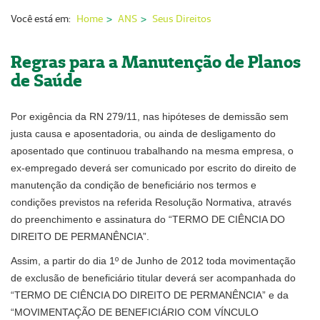
Nossas Unidades
Você está em:
Home
ANS
Seus Direitos
Serviços On-line
Regras para a Manutenção de Planos
Imprensa
de Saúde
Institucional
Por exigência da RN 279/11, nas hipóteses de demissão sem
Fale Conosco
justa causa e aposentadoria, ou ainda de desligamento do
aposentado que continuou trabalhando na mesma empresa, o
ANS
ex-empregado deverá ser comunicado por escrito do direito de
manutenção da condição de beneficiário nos termos e
condições previstos na referida Resolução Normativa, através
do preenchimento e assinatura do “TERMO DE CIÊNCIA DO
DIREITO DE PERMANÊNCIA”.
Assim, a partir do dia 1º de Junho de 2012 toda movimentação
de exclusão de beneficiário titular deverá ser acompanhada do
“TERMO DE CIÊNCIA DO DIREITO DE PERMANÊNCIA” e da
“MOVIMENTAÇÃO DE BENEFICIÁRIO COM VÍNCULO