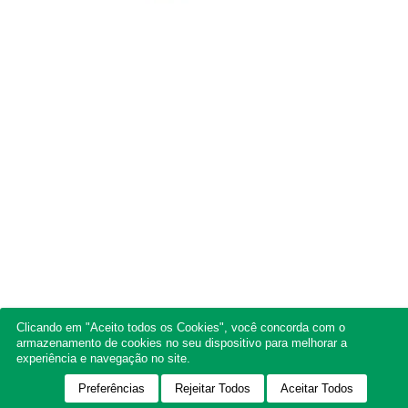
Clicando em "Aceito todos os Cookies", você concorda com o
armazenamento de cookies no seu dispositivo para melhorar a
experiência e navegação no site.
Preferências
Rejeitar Todos
Aceitar Todos