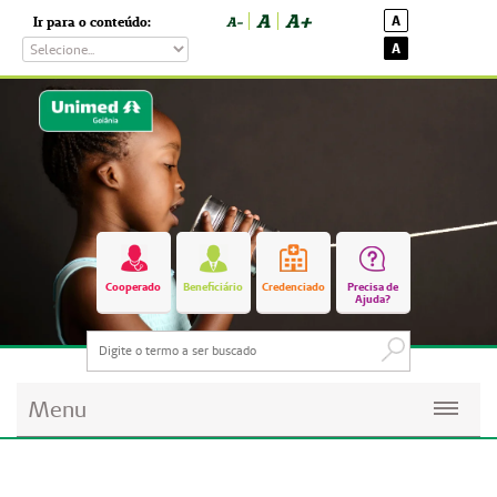
A
A+
A
Ir para o conteúdo:
A-
A
Cooperado
Beneficiário
Credenciado
Precisa de
Ajuda?
Menu
Planos