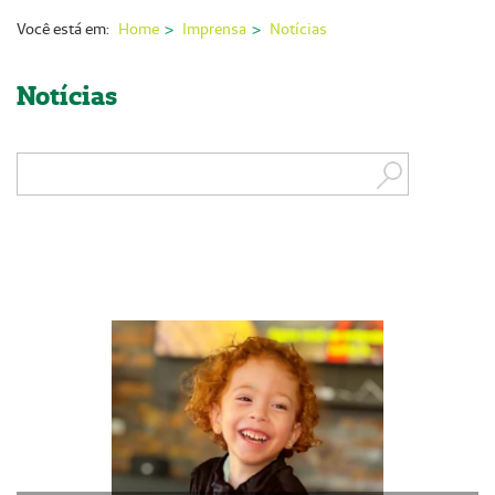
Nossas Unidades
Você está em:
Home
Imprensa
Notícias
Serviços On-line
Notícias
Imprensa
Institucional
Fale Conosco
ANS