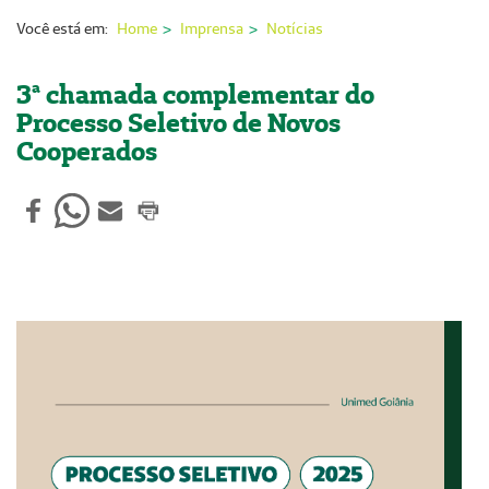
Nossas Unidades
Você está em:
Home
Imprensa
Notícias
Serviços On-line
3ª chamada complementar do
Imprensa
Processo Seletivo de Novos
Cooperados
Institucional
Fale Conosco
ANS