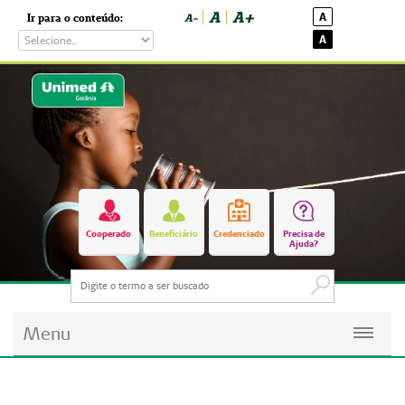
A
A+
A
Ir para o conteúdo:
A-
A
Cooperado
Beneficiário
Credenciado
Precisa de
Ajuda?
Menu
Planos