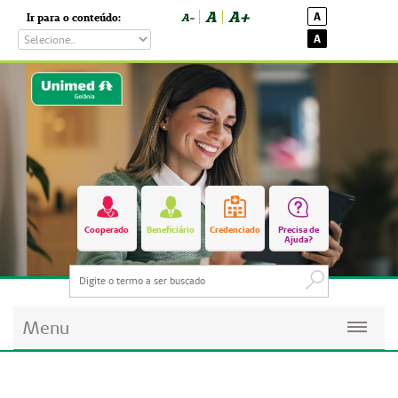
A
A+
A
Ir para o conteúdo:
A-
A
Cooperado
Beneficiário
Credenciado
Precisa de
Ajuda?
Menu
Planos