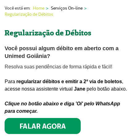
Nossas Unidades
Você está em:
Home
Serviços On-line
Regularização de Débitos
Serviços On-line
Imprensa
Regularização de Débitos
Institucional
Você possui algum débito em aberto com a
Unimed Goiânia?
Fale Conosco
Resolva suas pendências de forma rápida e fácil!
ANS
Para
regularizar débitos e emitir a 2ª via de boletos
,
acesse nossa assistente virtual
Jane
pelo botão abaixo.
Clique no botão abaixo e diga 'Oi' pelo WhatsApp
para começar.