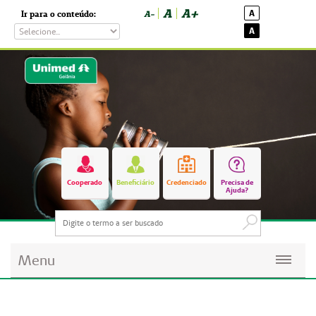
A
A+
A
Ir para o conteúdo:
A-
A
Cooperado
Beneficiário
Credenciado
Precisa de
Ajuda?
Menu
Planos