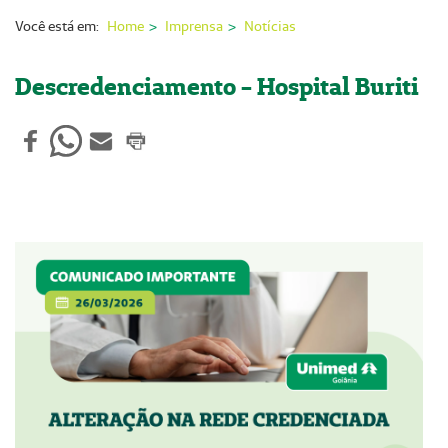
Nossas Unidades
Você está em:
Home
Imprensa
Notícias
Serviços On-line
Descredenciamento - Hospital Buriti
Imprensa
Institucional
Fale Conosco
ANS