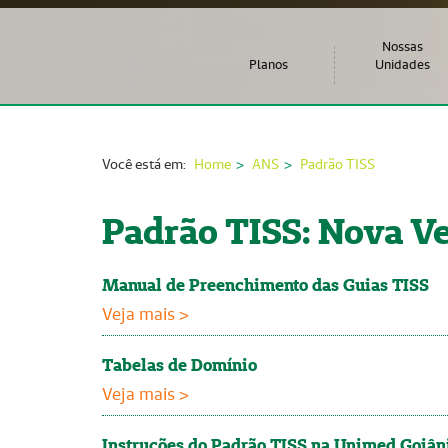
Nossas
Planos
Unidades
Você está em:
Home
ANS
Padrão TISS
Padrão TISS: Nova Ve
Manual de Preenchimento das Guias TISS
Veja mais >
Tabelas de Domínio
Veja mais >
Instruções do Padrão TISS na Unimed Goiân