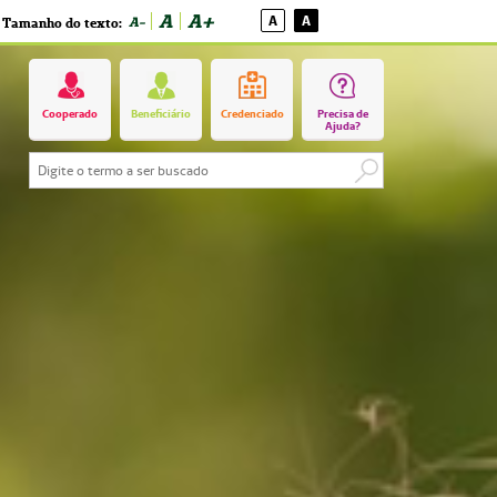
A
A+
A
A
A-
Tamanho do texto:
Cooperado
Beneficiário
Credenciado
Precisa de
Ajuda?