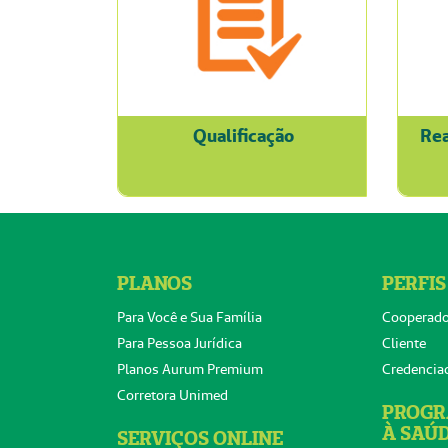
Qualificação
Rea
PLANOS
PERFIS
Para Você e Sua Família
Cooperad
Para Pessoa Jurídica
Cliente
Planos Aurum Premium
Credencia
Corretora Unimed
PROGR
À SAÚ
SERVIÇOS ONLINE