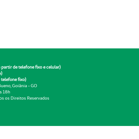
rtir de telefone fixo e celular)
o)
telefone fixo)
 Bueno, Goiânia - GO
às 18h
os os Direitos Reservados