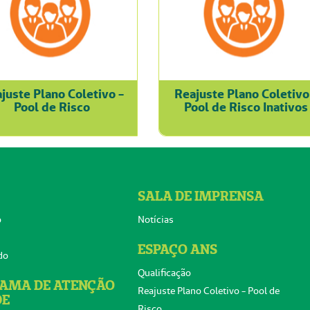
juste Plano Coletivo -
Reajuste Plano Coletivo
Pool de Risco
Pool de Risco Inativos
SALA DE IMPRENSA
o
Notícias
ESPAÇO ANS
do
Qualificação
AMA DE ATENÇÃO
Reajuste Plano Coletivo - Pool de
DE
Risco