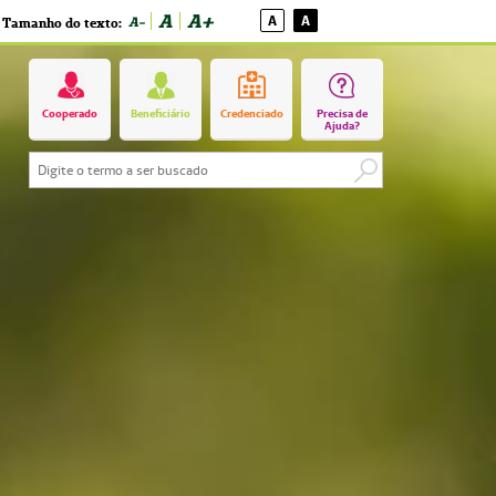
A
A+
A
A
A-
Tamanho do texto:
Cooperado
Beneficiário
Credenciado
Precisa de
Ajuda?