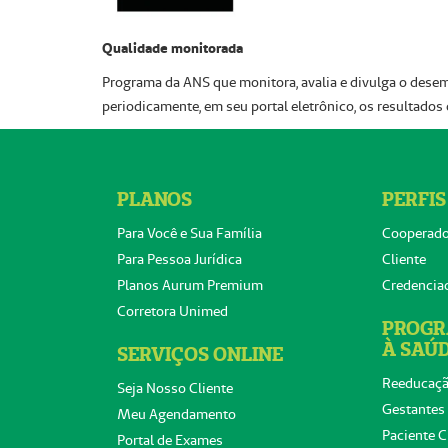
Qualidade monitorada
Programa da ANS que monitora, avalia e divulga o desem
periodicamente, em seu portal eletrônico, os resultado
PLANOS
PERFIS
Para Você e Sua Família
Cooperad
Para Pessoa Jurídica
Cliente
Planos Aurum Premium
Credencia
Corretora Unimed
PROGR
À SAÚ
SERVIÇOS ONLINE
Reeducaçã
Seja Nosso Cliente
Gestantes
Meu Agendamento
Paciente C
Portal de Exames