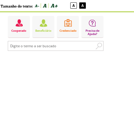
A
A+
A
A
A-
Tamanho do texto:
Cooperado
Beneficiário
Credenciado
Precisa de
Ajuda?