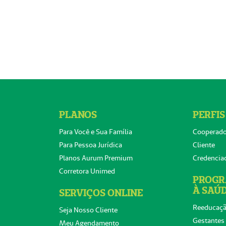
PLANOS
PERFIS
Para Você e Sua Família
Cooperad
Para Pessoa Jurídica
Cliente
Planos Aurum Premium
Credencia
Corretora Unimed
PROGR
À SAÚ
SERVIÇOS ONLINE
Reeducaçã
Seja Nosso Cliente
Gestantes
Meu Agendamento