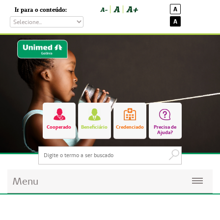
A
A+
A
Ir para o conteúdo:
A-
A
Cooperado
Beneficiário
Credenciado
Precisa de
Ajuda?
Menu
Planos