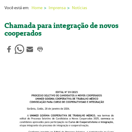
Nossas Unidades
Você está em:
Home
Imprensa
Notícias
Serviços On-line
Chamada para integração de novos
Imprensa
cooperados
Institucional
Fale Conosco
ANS