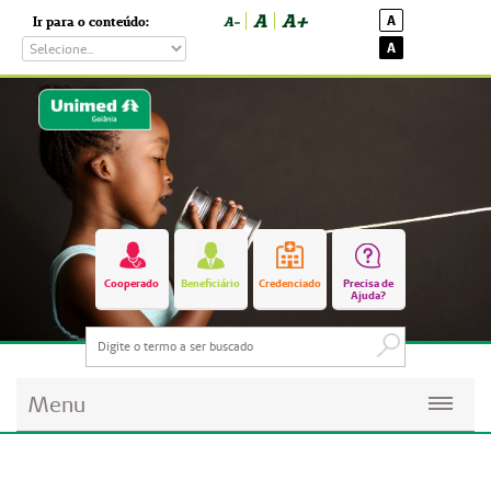
A
A+
A
Ir para o conteúdo:
A-
A
Cooperado
Beneficiário
Credenciado
Precisa de
Ajuda?
Menu
Planos