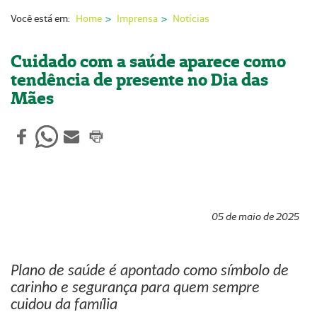
Nossas Unidades
Você está em:
Home
Imprensa
Notícias
Serviços On-line
Cuidado com a saúde aparece como
Imprensa
tendência de presente no Dia das
Mães
Institucional
Fale Conosco
ANS
05 de maio de 2025
Plano de saúde é apontado como símbolo de
carinho e segurança para quem sempre
cuidou da família