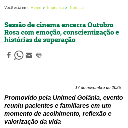
Nossas Unidades
Você está em:
Home
Imprensa
Notícias
Serviços On-line
Sessão de cinema encerra Outubro
Imprensa
Rosa com emoção, conscientização e
histórias de superação
Institucional
Fale Conosco
ANS
17 de novembro de 2025
Promovido pela Unimed Goiânia, evento
reuniu pacientes
e familiares em um
momento de acolhimento, reflexão e
valorização da vida