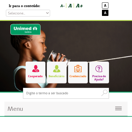
A
A+
A
Ir para o conteúdo:
A-
A
Cooperado
Beneficiário
Credenciado
Precisa de
Ajuda?
Menu
Planos