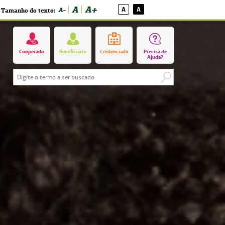
A
A+
A
A
A-
Tamanho do texto:
Cooperado
Beneficiário
Credenciado
Precisa de
Ajuda?