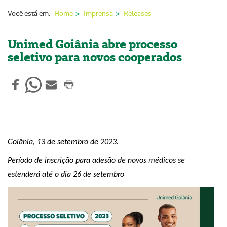
Nossas Unidades
Você está em:
Home
Imprensa
Releases
Serviços On-line
Unimed Goiânia abre processo
Imprensa
seletivo para novos cooperados
Institucional
Fale Conosco
ANS
Goiânia, 13 de setembro
de 2023
.
Período de inscrição para adesão de novos médicos se
estenderá até o dia 26 de setembro