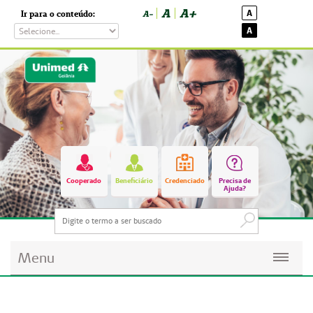
A
A+
A
Ir para o conteúdo:
A-
A
Cooperado
Beneficiário
Credenciado
Precisa de
Ajuda?
Menu
Planos