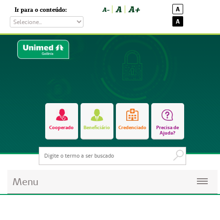
A
A+
A
Ir para o conteúdo:
A-
A
Cooperado
Beneficiário
Credenciado
Precisa de
Ajuda?
Menu
Planos