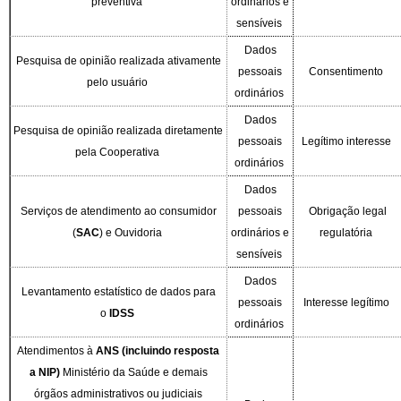
preventiva
ordinários e
sensíveis
Dados
Pesquisa de opinião realizada ativamente
pessoais
Consentimento
pelo usuário
ordinários
Dados
Pesquisa de opinião realizada diretamente
pessoais
Legítimo interesse
pela Cooperativa
ordinários
Dados
Serviços de atendimento ao consumidor
pessoais
Obrigação legal
(
SAC
) e Ouvidoria
ordinários e
regulatória
sensíveis
Dados
Levantamento estatístico de dados para
pessoais
Interesse legítimo
o
IDSS
ordinários
Atendimentos à
ANS
(incluindo resposta
a NIP)
Ministério da Saúde e demais
órgãos
administrativos ou judiciais