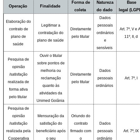
Forma de
Natureza
Base
Operação
Finalidade
coleta
do dado
legal
(LGP
Dados
Elaboração do
Legitimar a
pessoais
contrato de
Diretamente
Art. 7º, V e A
contratação do
ordinários
plano de
pelo titular
11º, II, d
plano de saúde
e
saúde
sensíveis
Ouvir o titular
Pesquisa de
sobre pontos de
opinião
melhoria ou
Dados
/satisfação
Diretamente
reclamação
pessoais
Art. 7º, I
realizada de
pelo titular
quanto às
ordinários
forma ativa
atividades da
pelo titular
Unimed Goiânia
Pesquisa de
opinião
Mensuração da
Oriundo do
/satisfação
satisfação do
contrato
Dados
realizada pela
beneficiário após
firmado com
pessoais
Art. 7º, IX
Cooperativa
o seu
o
ordinário