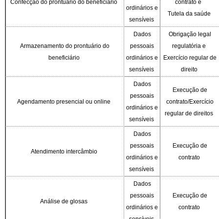
Confecção do prontuário do beneficiário
contrato e
ordinários e
Tutela da saúde
sensíveis
Dados
Obrigação legal
Armazenamento do prontuário do
pessoais
regulatória e
beneficiário
ordinários e
Exercício regular de
sensíveis
direito
Dados
Execução de
pessoais
Agendamento presencial ou online
contrato/Exercício
ordinários
e
regular de direitos
sensíveis
Dados
pessoais
Execução de
Atendimento intercâmbio
ordinários e
contrato
sensíveis
Dados
pessoais
Execução de
Análise de glosas
ordinários e
contrato