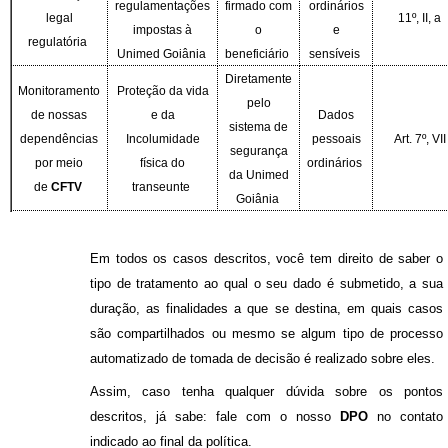
regulamentações
firmado com
ordinários
legal
11º, II, a
impostas à
o
e
regulatória
Unimed Goiânia
beneficiário
sensíveis
Diretamente
Monitoramento
Proteção da vida
pelo
de nossas
e da
Dados
sistema de
dependências
Incolumidade
pessoais
Art. 7º, VII
segurança
por meio
física do
ordinários
da Unimed
de
CFTV
transeunte
Goiânia
Em todos os casos descritos, você tem direito de saber o
tipo de tratamento ao qual o seu dado é submetido, a sua
duração, as finalidades a que se destina, em quais casos
são compartilhados ou mesmo se algum tipo de processo
automatizado de tomada de decisão é realizado sobre eles.
Assim, caso tenha qualquer dúvida sobre os pontos
descritos, já sabe: fale com o nosso
DPO
no contato
indicado ao final da política.