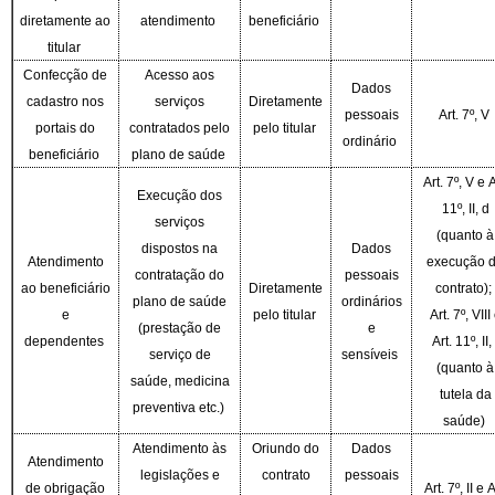
diretamente ao
atendimento
beneficiário
titular
Confecção de
Acesso aos
Dados
cadastro nos
serviços
Diretamente
pessoais
Art. 7º, V
portais do
contratados pelo
pelo titular
ordinário
beneficiário
plano de saúde
Art. 7º, V e A
Execução dos
11º, II, d
serviços
(quanto à
dispostos na
Dados
Atendimento
execução 
contratação do
pessoais
ao beneficiário
Diretamente
contrato);
plano de saúde
ordinários
e
pelo titular
Art. 7º, VIII
(prestação de
e
dependentes
Art. 11º, II, 
serviço de
sensíveis
(quanto à
saúde, medicina
tutela da
preventiva etc.)
saúde)
Atendimento às
Oriundo do
Dados
Atendimento
legislações e
contrato
pessoais
de obrigação
Art. 7º, II e A