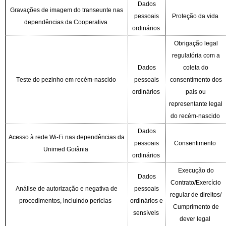
Dados
Gravações de imagem do transeunte nas
pessoais
Proteção da vida
dependências da Cooperativa
ordinários
Obrigação legal
regulatória com a
Dados
coleta do
Teste do pezinho em recém-nascido
pessoais
consentimento dos
ordinários
pais ou
representante legal
do recém-nascido
Dados
Acesso à rede Wi-Fi nas dependências da
pessoais
Consentimento
Unimed Goiânia
ordinários
Execução do
Dados
Contrato/Exercício
Análise de autorização e negativa de
pessoais
regular de direitos/
procedimentos, incluindo perícias
ordinários e
Cumprimento de
sensíveis
dever legal