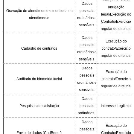
Cumprimento de
Dados
obrigação
Gravação de atendimento e monitoria de
pessoais
legal/Execução do
atendimento
ordinários e
Contrato/Exercício
sensíveis
regular de direitos
Dados
Execução do
pessoais
Cadastro de contratos
contrato/Exercício
ordinários e
regular de direitos
sensíveis
Dados
Execução do
pessoais
Auditoria da biometria facial
contrato/Exercício
ordinários e
regular de direitos
sensíveis
Dados
Pesquisas de satisfação
pessoais
Interesse Legítimo
ordinários
Dados
Execução do
pessoais
Envio de dados (CadBenef)
Contrato/Exercício