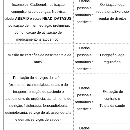
Dados
(exemplos: Cadbenef, notificação
Obrigação legal
pessoais
compulsória de doenças, Notivisa,
regulatória
/
Exercício
ordinários e
tabela
ABEMID
e
score
NEAD
,
DATASUS
,
regular de direitos
sensíveis
notificação de intermediação preliminar,
comunicação de utilização de
medicamento teratogênico)
Dados
Emissão de certidões de nascimento e de
pessoais
Obrigação legal
óbito
ordinários e
regulatória
sensíveis
Prestação de serviços de saúde
(exemplos: exames laboratoriais e de
Dados
imagem, remoção de paciente e
Execução de
pessoais
atendimento de urgência, atendimento de
contrato e
ordinários e
nutrição, fisioterapia, fonoaudiologia,
Tutela da saúde
sensíveis
quimioterapia, serviço de ultrassonografia
e demais serviços de saúde)
Dados