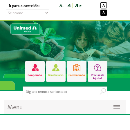
A
A+
A
Ir para o conteúdo:
A-
A
Cooperado
Beneficiário
Credenciado
Precisa de
Ajuda?
Menu
Planos