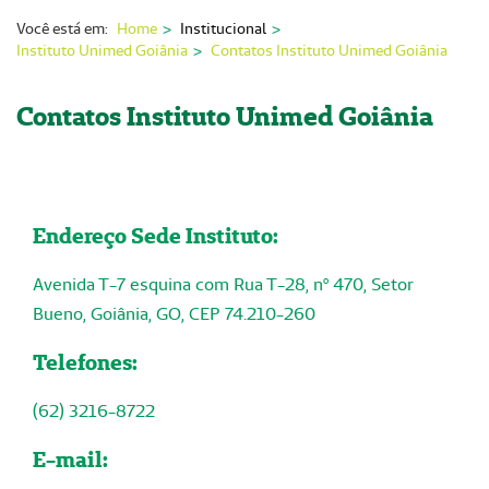
Nossas Unidades
Você está em:
Home
Institucional
Instituto Unimed Goiânia
Contatos Instituto Unimed Goiânia
Serviços On-line
Imprensa
Contatos Instituto Unimed Goiânia
Institucional
Fale Conosco
Endereço Sede Instituto:
ANS
Avenida T-7 esquina com Rua T-28, nº 470, Setor
Bueno, Goiânia, GO, CEP 74.210-260
Telefones:
(62) 3216-8722
E-mail: