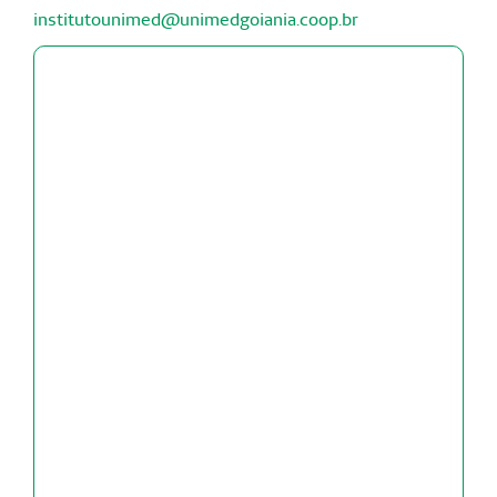
institutounimed@unimedgoiania.coop.br