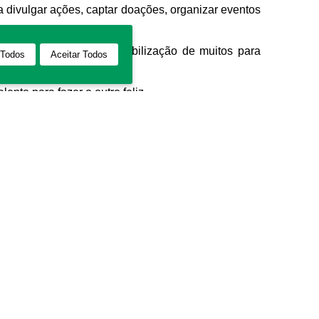
 divulgar ações, captar doações, organizar eventos
 intensamente com a mobilização de muitos para
 Todos
Aceitar Todos
nto para fazer o outro feliz.