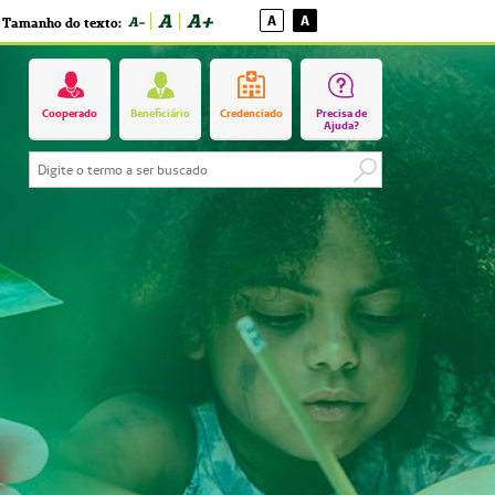
A
A+
A
A
A-
Tamanho do texto:
Cooperado
Beneficiário
Credenciado
Precisa de
Ajuda?