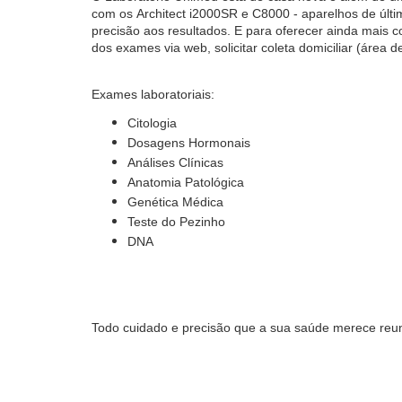
com os Architect i2000SR e C8000 - aparelhos de últ
precisão aos resultados. E para oferecer ainda mais 
dos exames via web, solicitar coleta domiciliar (área d
Exames laboratoriais:
Citologia
Dosagens Hormonais
Análises Clínicas
Anatomia Patológica
Genética Médica
Teste do Pezinho
DNA
Todo cuidado e precisão que a sua saúde merece reun