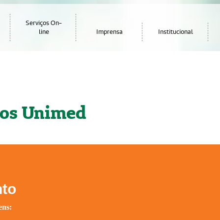
Serviços On-
line
Imprensa
Institucional
cos Unimed
nto
ens: