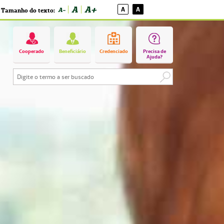
A
A+
A
A
A-
Tamanho do texto:
Cooperado
Beneficiário
Credenciado
Precisa de
Ajuda?