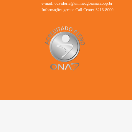
e-mail:
ouvidoria@unimedgoiania.coop.br
Informações gerais: Call Center 3216-8000