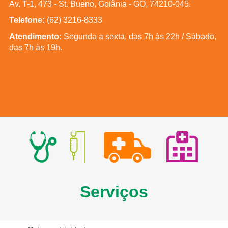
Av. T-1, 473 - St. Bueno, Goiânia - GO, 74210-045.
Telefone:
(62)
3216-8333
Atendimento:
Segunda a sexta, das 7h às 22h / Sábado,
das 7h às 19h.
Serviços