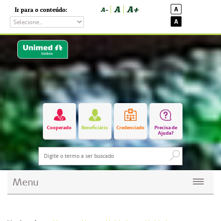
A
A+
A
Ir para o conteúdo:
A-
A
Cooperado
Beneficiário
Credenciado
Precisa de
Ajuda?
Menu
Planos