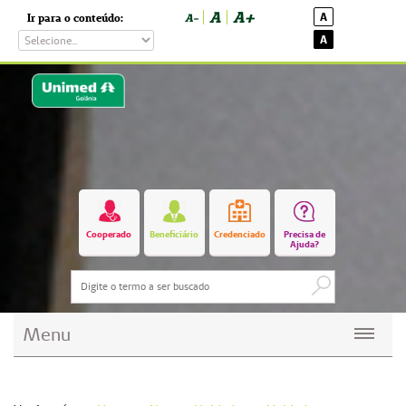
A
A+
A
Ir para o conteúdo:
A-
A
Cooperado
Beneficiário
Credenciado
Precisa de
Ajuda?
Menu
Planos