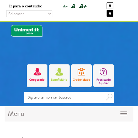
A
A+
A
Ir para o conteúdo:
A-
A
Cooperado
Beneficiário
Credenciado
Precisa de
Ajuda?
Menu
Planos