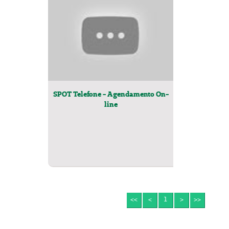
SPOT Telefone - Agendamento On-
line
<<
<
1
>
>>