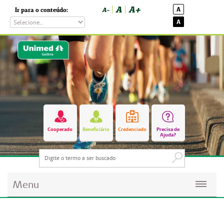
A
A+
A
Ir para o conteúdo:
A-
A
Cooperado
Beneficiário
Credenciado
Precisa de
Ajuda?
Menu
Planos