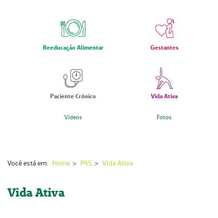
Nossas Unidades
Serviços On-line
Imprensa
Reeducação Alimentar
Gestantes
Institucional
Fale Conosco
Paciente Crônico
Vida Ativa
ANS
Vídeos
Fotos
Você está em:
Home
PAS
Vida Ativa
Vida Ativa