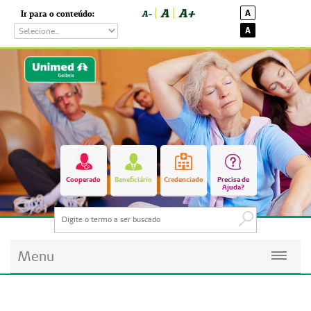
A
A+
A
Ir para o conteúdo:
A-
A
Cooperado
Beneficiário
Credenciado
Precisa de
Ajuda?
Menu
Planos