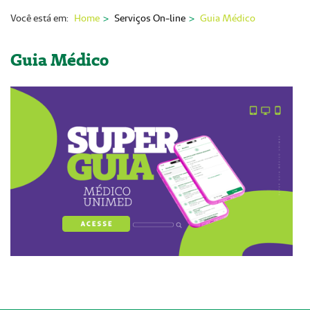
Nossas Unidades
Você está em:
Home
Serviços On-line
Guia Médico
Serviços On-line
Guia Médico
Imprensa
Institucional
Fale Conosco
ANS