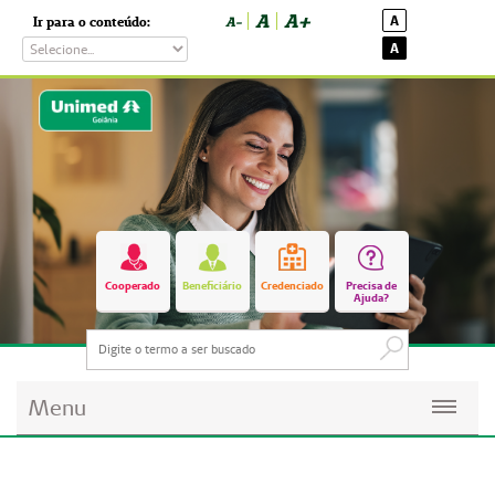
A
A+
A
Ir para o conteúdo:
A-
A
Cooperado
Beneficiário
Credenciado
Precisa de
Ajuda?
Menu
Planos