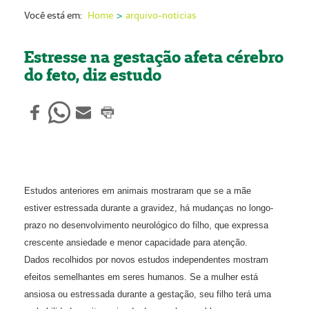
Nossas Unidades
Você está em:
Home
arquivo-noticias
Serviços On-line
Estresse na gestação afeta cérebro
Imprensa
do feto, diz estudo
Institucional
Fale Conosco
ANS
Estudos anteriores em animais mostraram que se a mãe
estiver estressada durante a gravidez, há mudanças no longo-
prazo no desenvolvimento neurológico do filho, que expressa
crescente ansiedade e menor capacidade para atenção.
Dados recolhidos por novos estudos independentes mostram
efeitos semelhantes em seres humanos. Se a mulher está
ansiosa ou estressada durante a gestação, seu filho terá uma