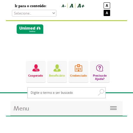
A
A+
A
Ir para o conteúdo:
A-
A
Cooperado
Beneficiário
Credenciado
Precisa de
Ajuda?
Menu
Planos