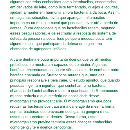
algumas bactérias conhecidas como lactobacilos, encontradas
em derivados do leite, como leite fermentado, queijos e iogurtes,
ajudam a manter em harmonia a flora bacteriana da boca. Assim,
em algumas situações, evita que apareçam inflamações
importantes na mucosa bucal que poderiam levar até a perda de
dentes. Outra capacidade que os lactobacilos teriam, segundo
esses pesquisadores, é de estimular a resposta do sistema de
defesa da pessoa na boca. Isso porque a mucosa bucal tem
alguns tecidos que participam da defesa do organismo,
chamados de agregados linfóides.
A cárie dentária é outra importante doença que os alimentos
probióticos se mostraram capazes de combater. Algumas
bactérias encontradas no iogurte são capazes de combater outra
bactéria chamada de Stretococos mutans que, uma das
principais responsáveis pela cárie. O estudo apontou que quando
pessoas ingeriram iogurtes, que continham uma bactéria
chamada de Lactobacillus reuteri, a quantidade de Streptococos
mutans reduzia o que interferia na capacidade desse
microorganismo provocar cárie. O microorganismo que pode
reduzir as bactérias que causam a cárie age da mesma forma
com as bactérias que provocam doenças na gengiva e nos
ossos que suportam os dentes. Dessa forma, esse
microorganismo previne também essas doenças conhecidas
como gengivite e doença periodontal.