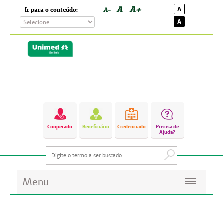
A
A+
A
Ir para o conteúdo:
A-
A
Cooperado
Beneficiário
Credenciado
Precisa de
Ajuda?
Menu
Planos