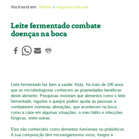
Nossas Unidades
Você está em:
Home
arquivo-noticias
Serviços On-line
Leite fermentado combate
Imprensa
doenças na boca
Institucional
Fale Conosco
ANS
Leite fermentado faz bem à saúde. Aliás, há mais de 100 anos
que os microbiologistas conhecem as propriedades benéficas
deste alimento. Pesquisas mostram que alimentos como o leite
fermentado, iogurtes e queijos podem ajudar as pessoas a
combaterem inúmeras alterações, que acontecem na boca,
como a cárie em algumas situações, o mau hálito e infecções
fúngicas, entre outras.
Eles são conhecidos como alimentos funcionais ou probióticos.
A sua composição têm microorganismos vivos, fungos e