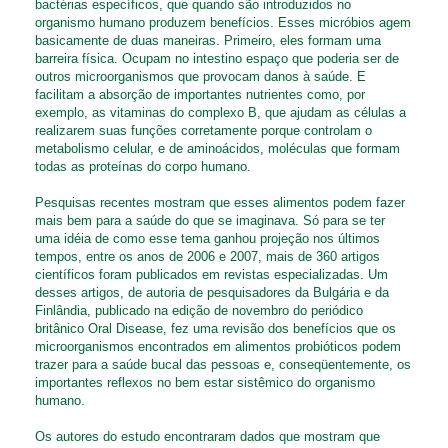
bactérias específicos, que quando são introduzidos no
organismo humano produzem benefícios. Esses micróbios agem
basicamente de duas maneiras. Primeiro, eles formam uma
barreira física. Ocupam no intestino espaço que poderia ser de
outros microorganismos que provocam danos à saúde. E
facilitam a absorção de importantes nutrientes como, por
exemplo, as vitaminas do complexo B, que ajudam as células a
realizarem suas funções corretamente porque controlam o
metabolismo celular, e de aminoácidos, moléculas que formam
todas as proteínas do corpo humano.
Pesquisas recentes mostram que esses alimentos podem fazer
mais bem para a saúde do que se imaginava. Só para se ter
uma idéia de como esse tema ganhou projeção nos últimos
tempos, entre os anos de 2006 e 2007, mais de 360 artigos
científicos foram publicados em revistas especializadas. Um
desses artigos, de autoria de pesquisadores da Bulgária e da
Finlândia, publicado na edição de novembro do periódico
britânico Oral Disease, fez uma revisão dos benefícios que os
microorganismos encontrados em alimentos probióticos podem
trazer para a saúde bucal das pessoas e, conseqüentemente, os
importantes reflexos no bem estar sistêmico do organismo
humano.
Os autores do estudo encontraram dados que mostram que