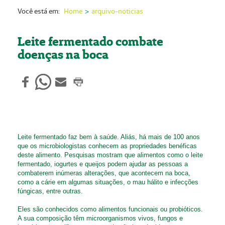
Nossas Unidades
Você está em:
Home
arquivo-noticias
Serviços On-line
Leite fermentado combate
Imprensa
doenças na boca
Institucional
Fale Conosco
ANS
Leite fermentado faz bem à saúde. Aliás, há mais de 100 anos
que os microbiologistas conhecem as propriedades benéficas
deste alimento. Pesquisas mostram que alimentos como o leite
fermentado, iogurtes e queijos podem ajudar as pessoas a
combaterem inúmeras alterações, que acontecem na boca,
como a cárie em algumas situações, o mau hálito e infecções
fúngicas, entre outras.
Eles são conhecidos como alimentos funcionais ou probióticos.
A sua composição têm microorganismos vivos, fungos e