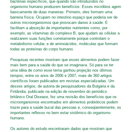
bactérias específicos, que quando são introduzidos no
organismo humano produzem benefícios. Esses micróbios agem
basicamente de duas maneiras. Primeiro, eles formam uma
barreira física. Ocupam no intestino espaço que poderia ser de
outros microorganismos que provocam danos à saúde. E
facilitam a absorção de importantes nutrientes como, por
exemplo, as vitaminas do complexo B, que ajudam as células a
realizarem suas funções corretamente porque controlam o
metabolismo celular, e de aminoácidos, moléculas que formam
todas as proteínas do corpo humano.
Pesquisas recentes mostram que esses alimentos podem fazer
mais bem para a saúde do que se imaginava. Só para se ter
uma idéia de como esse tema ganhou projeção nos últimos
tempos, entre os anos de 2006 e 2007, mais de 360 artigos
científicos foram publicados em revistas especializadas. Um
desses artigos, de autoria de pesquisadores da Bulgária e da
Finlândia, publicado na edição de novembro do periódico
britânico Oral Disease, fez uma revisão dos benefícios que os
microorganismos encontrados em alimentos probióticos podem
trazer para a saúde bucal das pessoas e, conseqüentemente, os
importantes reflexos no bem estar sistêmico do organismo
humano.
Os autores do estudo encontraram dados que mostram que