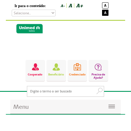
A
A+
A
Ir para o conteúdo:
A-
A
Cooperado
Beneficiário
Credenciado
Precisa de
Ajuda?
Menu
Planos