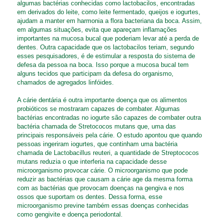
algumas bactérias conhecidas como lactobacilos, encontradas
em derivados do leite, como leite fermentado, queijos e iogurtes,
ajudam a manter em harmonia a flora bacteriana da boca. Assim,
em algumas situações, evita que apareçam inflamações
importantes na mucosa bucal que poderiam levar até a perda de
dentes. Outra capacidade que os lactobacilos teriam, segundo
esses pesquisadores, é de estimular a resposta do sistema de
defesa da pessoa na boca. Isso porque a mucosa bucal tem
alguns tecidos que participam da defesa do organismo,
chamados de agregados linfóides.
A cárie dentária é outra importante doença que os alimentos
probióticos se mostraram capazes de combater. Algumas
bactérias encontradas no iogurte são capazes de combater outra
bactéria chamada de Stretococos mutans que, uma das
principais responsáveis pela cárie. O estudo apontou que quando
pessoas ingeriram iogurtes, que continham uma bactéria
chamada de Lactobacillus reuteri, a quantidade de Streptococos
mutans reduzia o que interferia na capacidade desse
microorganismo provocar cárie. O microorganismo que pode
reduzir as bactérias que causam a cárie age da mesma forma
com as bactérias que provocam doenças na gengiva e nos
ossos que suportam os dentes. Dessa forma, esse
microorganismo previne também essas doenças conhecidas
como gengivite e doença periodontal.