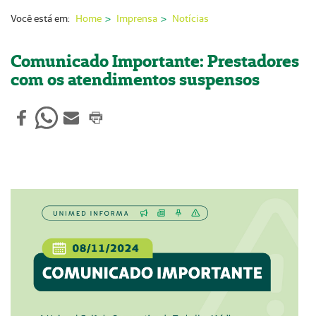
Nossas Unidades
Você está em:
Home
Imprensa
Notícias
Serviços On-line
Comunicado Importante: Prestadores
Imprensa
com os atendimentos suspensos
Institucional
Fale Conosco
ANS