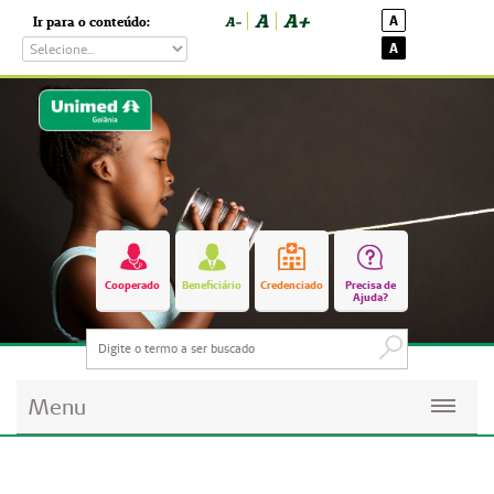
A
A+
A
Ir para o conteúdo:
A-
A
Cooperado
Beneficiário
Credenciado
Precisa de
Ajuda?
Menu
Planos