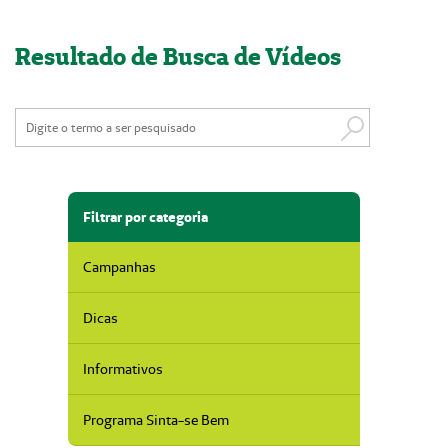
Nossas Unidades
Resultado de Busca de Vídeos
Serviços On-line
Imprensa
Institucional
Fale Conosco
Filtrar por categoria
ANS
Campanhas
Dicas
Informativos
Programa Sinta-se Bem