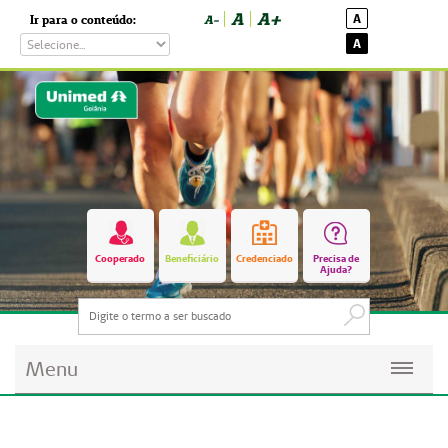
A
A+
A
Ir para o conteúdo:
A-
A
Cooperado
Beneficiário
Credenciado
Precisa de
Ajuda?
Menu
Planos