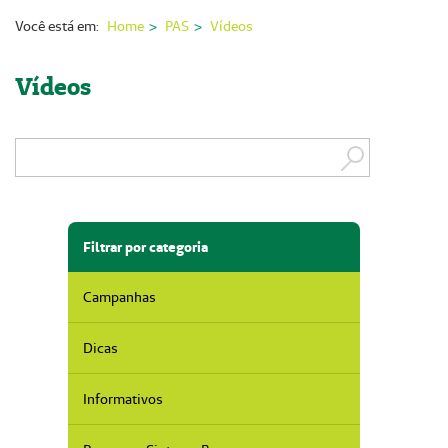
Nossas Unidades
Você está em:
Home
PAS
Vídeos
Serviços On-line
Vídeos
Imprensa
Institucional
Fale Conosco
ANS
Filtrar por categoria
Campanhas
Dicas
Informativos