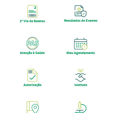
Nossas Unidades
Serviços On-line
Resultados de Exames
2ª Via de Boletos
Imprensa
Institucional
Fale Conosco
Atenção à Saúde
Meu Agendamento
ANS
Autorização
Instituto