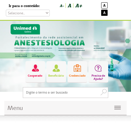
A
A+
A
Ir para o conteúdo:
A-
A
Cooperado
Beneficiário
Credenciado
Precisa de
Ajuda?
Menu
Planos