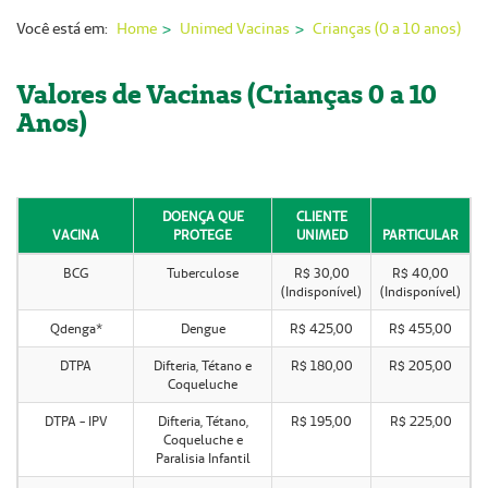
Nossas Unidades
Você está em:
Home
Unimed Vacinas
Crianças (0 a 10 anos)
Serviços On-line
Valores de Vacinas (Crianças 0 a 10
Imprensa
Anos)
Institucional
Fale Conosco
DOENÇA QUE
CLIENTE
VACINA
PROTEGE
UNIMED
PARTICULAR
ANS
BCG
Tuberculose
R$ 30,00
R$ 40,00
(Indisponível)
(Indisponível)
Qdenga*
Dengue
R$ 425,00
R$ 455,00
DTPA
Difteria, Tétano e
R$ 180,00
R$ 205,00
Coqueluche
DTPA - IPV
Difteria, Tétano,
R$ 195,00
R$ 225,00
Coqueluche e
Paralisia Infantil