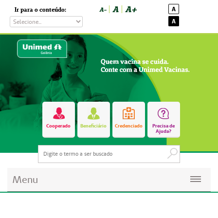
A
A+
A
Ir para o conteúdo:
A-
A
Cooperado
Beneficiário
Credenciado
Precisa de
Ajuda?
Menu
Planos