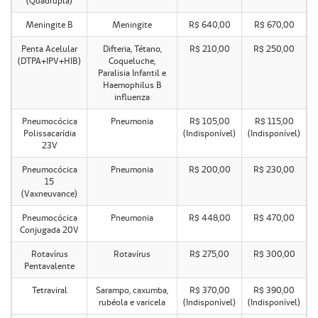
(Quádrupla)
Meningite B
Meningite
R$ 640,00
R$ 670,00
Penta Acelular
Difteria, Tétano,
R$ 210,00
R$ 250,00
(DTPA+IPV+HIB)
Coqueluche,
Paralisia Infantil e
Haemophilus B
influenza
Pneumocócica
Pneumonia
R$ 105,00
R$ 115,00
Polissacarídia
(Indisponível)
(Indisponível)
23V
Pneumocócica
Pneumonia
R$ 200,00
R$ 230,00
15
(Vaxneuvance)
Pneumocócica
Pneumonia
R$ 448,00
R$ 470,00
Conjugada 20V
Rotavírus
Rotavírus
R$ 275,00
R$ 300,00
Pentavalente
Tetraviral
Sarampo, caxumba,
R$ 370,00
R$ 390,00
rubéola e varicela
(Indisponível)
(Indisponível)