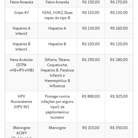
Febre Amarela
Febre Amarela
R$ 150,00
R$ 170,00
Gripe 4V
H1N1, H3N2, Duas
R$ 110,00
R$ 130,00
cepas do tipo B
Hepatite A
Hepatite A
R$ 130,00
R$ 160,00
Infantil
Hepatite B
Hepatite B
R$ 100,00
R$ 120,00
Infantil
Hexa Acelular
Difteria, Tétano,
R$ 250,00
R$ 280,00
(DTPA
Coqueluche,
+HB+IPV+HIB)
Hepatite B, Paralisia
Infantil e
Haemophilus B
Influenza
HPV
Protege contra
R$ 890,00
R$ 925,00
Nonavalente
infeções por alguns
(HPV 9V)
tipoS de
papilomavírus
humano
Meningite
Meningite
R$ 315,00
R$ 350,00
ACWY