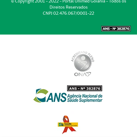
© Copyright 2001 - 2022 - Portal Unimed Goiânia - Todos os
Direitos Reservados
CNPJ 02.476.067/0001-22