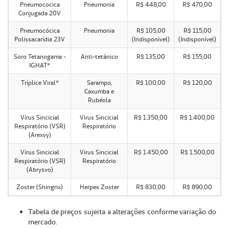
Pneumococica
Pneumonia
R$ 448,00
R$ 470,00
Conjugada 20V
Pneumocócica
Pneumonia
R$ 105,00
R$ 115,00
Polissacarídia 23V
(Indisponível)
(Indisponível)
Soro Tetanogama -
Anti-tetânico
R$ 135,00
R$ 155,00
IGHAT*
Tríplice Viral*
Sarampo,
R$ 100,00
R$ 120,00
Caxumba e
Rubéola
Vírus Sincicial
Vírus Sincicial
R$ 1.350,00
R$ 1.400,00
Respiratório (VSR)
Respiratório
(Arexvy)
Vírus Sincicial
Vírus Sincicial
R$ 1.450,00
R$ 1.500,00
Respiratório (VSR)
Respiratório
(Abrysvo)
Zoster (Shingrix)
Herpes Zoster
R$ 830,00
R$ 890,00
Tabela de preços sujeita a alterações conforme variação do
mercado.