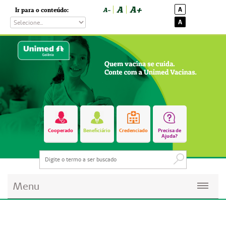
A
A+
A
Ir para o conteúdo:
A-
A
Cooperado
Beneficiário
Credenciado
Precisa de
Ajuda?
Menu
Planos