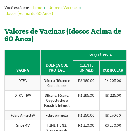
Nossas Unidades
Você está em:
Home
Unimed Vacinas
Idosos (Acima de 60 Anos)
Serviços On-line
Imprensa
Valores de Vacinas (Idosos Acima de
60 Anos)
Institucional
Fale Conosco
PREÇO À VISTA
ANS
DOENÇA QUE
CLIENTE
VACINA
PROTEGE
UNIMED
PARTICULAR
DTPA
Difteria, Tétano e
R$ 180,00
R$ 205,00
Coqueluche
DTPA - IPV
Difteria, Tétano,
R$ 195,00
R$ 225,00
Coqueluche e
Paralisia Infantil
Febre Amarela*
Febre Amarela
R$ 150,00
R$ 170,00
Gripe 4V
H1N1, H3N2,
R$ 110,00
R$ 130,00
Duas cepas do