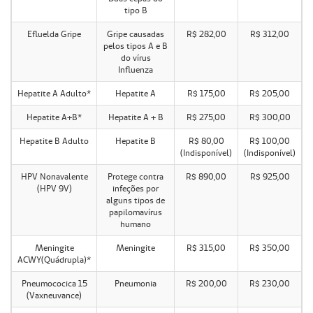
tipo B
Efluelda Gripe
Gripe causadas
R$ 282,00
R$ 312,00
pelos tipos A e B
do vírus
Influenza
Hepatite A Adulto*
Hepatite A
R$ 175,00
R$ 205,00
Hepatite A+B*
Hepatite A + B
R$ 275,00
R$ 300,00
Hepatite B Adulto
Hepatite B
R$ 80,00
R$ 100,00
(Indisponível)
(Indisponível)
HPV Nonavalente
Protege contra
R$ 890,00
R$ 925,00
(HPV 9V)
infeções por
alguns tipos de
papilomavírus
humano
Meningite
Meningite
R$ 315,00
R$ 350,00
ACWY(Quádrupla)*
Pneumococica 15
Pneumonia
R$ 200,00
R$ 230,00
(Vaxneuvance)